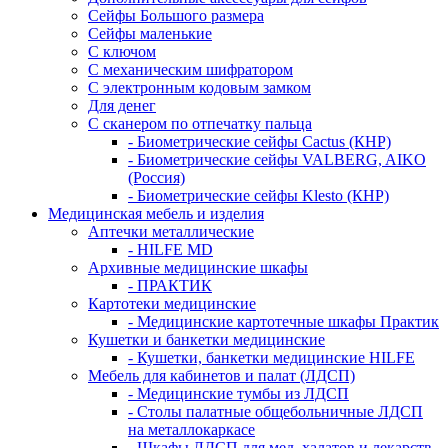
Сейфы Большого размера
Сейфы маленькие
С ключом
С механическим шифратором
С электронным кодовым замком
Для денег
С сканером по отпечатку пальца
- Биометрические сейфы Cactus (КНР)
- Биометрические сейфы VALBERG, AIKO
(Россия)
- Биометрические сейфы Klesto (КНР)
Медицинская мебель и изделия
Аптечки металлические
- HILFE MD
Архивные медицинские шкафы
- ПРАКТИК
Картотеки медицинские
- Медицинские картотечные шкафы Практик
Кушетки и банкетки медицинские
- Кушетки, банкетки медицинские HILFE
Мебель для кабинетов и палат (ЛДСП)
- Медицинские тумбы из ЛДСП
- Столы палатные общебольничные ЛДСП
на металлокаркасе
- Шкафы ЛДСП для мед. халатов и лекарств