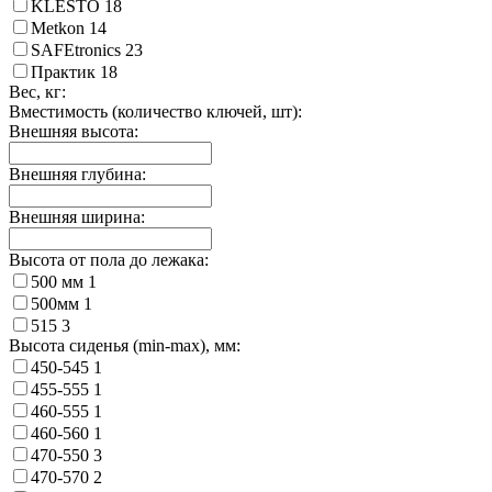
KLESTO
18
Metkon
14
SAFEtronics
23
Практик
18
Вес, кг:
Вместимость (количество ключей, шт):
Внешняя высота:
Внешняя глубина:
Внешняя ширина:
Высота от пола до лежака:
500 мм
1
500мм
1
515
3
Высота сиденья (min-max), мм:
450-545
1
455-555
1
460-555
1
460-560
1
470-550
3
470-570
2