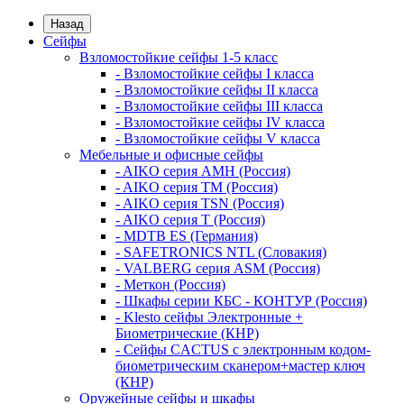
Назад
Сейфы
Взломостойкие сейфы 1-5 класс
- Взломостойкие сейфы I класса
- Взломостойкие сейфы II класса
- Взломостойкие сейфы III класса
- Взломостойкие сейфы IV класса
- Взломостойкие сейфы V класса
Мебельные и офисные сейфы
- AIKO серия AMH (Россия)
- AIKO серия TM (Россия)
- AIKO серия TSN (Россия)
- AIKO серия Т (Россия)
- MDTB ES (Германия)
- SAFETRONICS NTL (Словакия)
- VALBERG серия ASM (Россия)
- Меткон (Россия)
- Шкафы серии КБС - КОНТУР (Россия)
- Klesto сейфы Электронные +
Биометрические (КНР)
- Сейфы CACTUS с электронным кодом-
биометрическим сканером+мастер ключ
(КНР)
Оружейные сейфы и шкафы