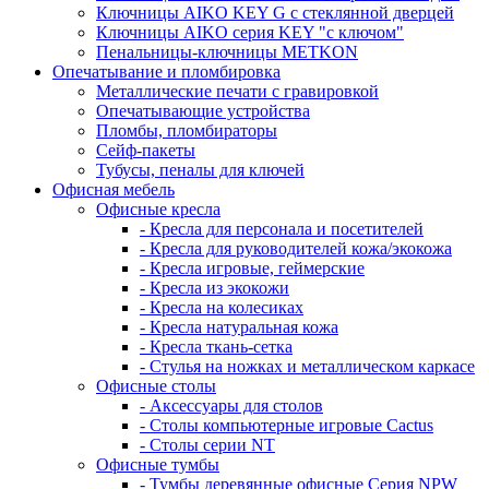
Ключницы AIKO KEY G с стеклянной дверцей
Ключницы AIKO серия KEY "с ключом"
Пенальницы-ключницы METKON
Опечатывание и пломбировка
Металлические печати с гравировкой
Опечатывающие устройства
Пломбы, пломбираторы
Сейф-пакеты
Тубусы, пеналы для ключей
Офисная мебель
Офисные кресла
- Кресла для персонала и посетителей
- Кресла для руководителей кожа/экокожа
- Кресла игровые, геймерские
- Кресла из экокожи
- Кресла на колесиках
- Кресла натуральная кожа
- Кресла ткань-сетка
- Стулья на ножках и металлическом каркасе
Офисные столы
- Аксессуары для столов
- Столы компьютерные игровые Cactus
- Столы серии NT
Офисные тумбы
- Тумбы деревянные офисные Серия NPW