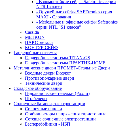
- Взломостойкие сейфы Safetronics серии
NTR I класса
- Оружейные сейфы SAFEtronics серия
MAXI - Словакия
- Мебельные и офисные сейфы Safetronics
серии NTL "S1 класса"
Cassida
METKON
ПАКС-металл
КОНТУР-СЕЙФ
Гардеробные системы
Гардеробные системы TITAN-GS
Гардеробные системы ПРАКТИК-HOME
Металлические двери ПРОМЕТ-Стальные Двери
Входные двери Бюджет
Противопожарные двери
Технические двери
Складское оборудование
Гидравлические тележки (Рохли)
Штабелеры
Солнечные батареи, электростанции
Солнечные панели
Стабилизаторы напряжения тиристорные
Сетевые солнечные электростанции
Бесперебойники - ИБП