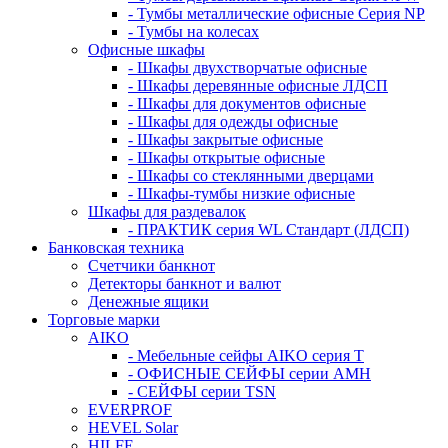
- Тумбы металлические офисные Серия NP
- Тумбы на колесах
Офисные шкафы
- Шкафы двухстворчатые офисные
- Шкафы деревянные офисные ЛДСП
- Шкафы для документов офисные
- Шкафы для одежды офисные
- Шкафы закрытые офисные
- Шкафы открытые офисные
- Шкафы со стеклянными дверцами
- Шкафы-тумбы низкие офисные
Шкафы для раздевалок
- ПРАКТИК серия WL Стандарт (ЛДСП)
Банковская техника
Счетчики банкнот
Детекторы банкнот и валют
Денежные ящики
Торговые марки
AIKO
- Мебельные сейфы AIKO серия Т
- ОФИСНЫЕ СЕЙФЫ серии AMH
- СЕЙФЫ серии TSN
EVERPROF
HEVEL Solar
HILFE