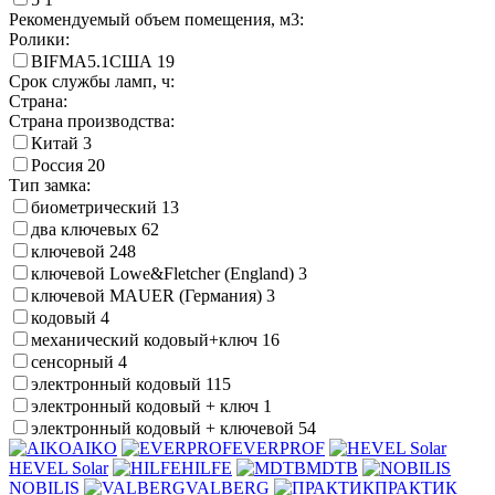
Рекомендуемый объем помещения, м3:
Ролики:
BIFMA5.1США
19
Срок службы ламп, ч:
Страна:
Страна производства:
Китай
3
Россия
20
Тип замка:
биометрический
13
два ключевых
62
ключевой
248
ключевой Lowe&Fletcher (England)
3
ключевой MAUER (Германия)
3
кодовый
4
механический кодовый+ключ
16
сенсорный
4
электронный кодовый
115
электронный кодовый + ключ
1
электронный кодовый + ключевой
54
AIKO
EVERPROF
HEVEL Solar
HILFE
MDTB
NOBILIS
VALBERG
ПРАКТИК