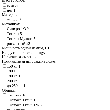
Мастер-ключ:
есть
37
нет
1
Материал:
металл
7
Механизм:
Синхро 1:3
9
Топган
5
Топган Мульти
5
ригельный
22
Мощность одной лампы, Вт:
Нагрузка на столешницу:
Наличие заземления:
Номинальная нагрузка на ложе:
150 кг
1
180
1
180 кг
1
200 кг
3
до 250 кг
1
Обивка:
Экокожа
10
Экокожа/Ткань
1
Экокожа/Ткань TW
2
кожа люкс
3