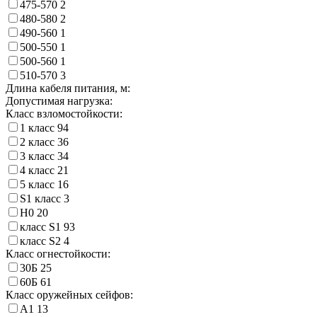
475-570
2
480-580
2
490-560
1
500-550
1
500-560
1
510-570
3
Длина кабеля питания, м:
Допустимая нагрузка:
Класс взломостойкости:
1 класс
94
2 класс
36
3 класс
34
4 класс
21
5 класс
16
S1 класс
3
Н0
20
класс S1
93
класс S2
4
Класс огнестойкости:
30Б
25
60Б
61
Класс оружейных сейфов:
А1
13