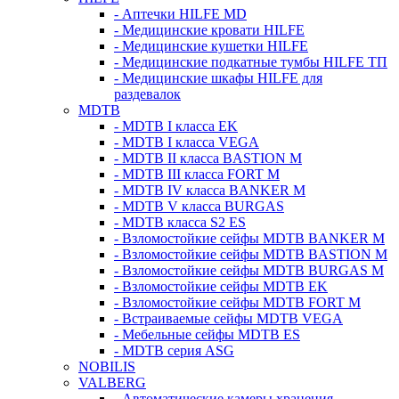
- Аптечки HILFE MD
- Медицинские кровати HILFE
- Медицинские кушетки HILFE
- Медицинские подкатные тумбы HILFE ТП
- Медицинские шкафы HILFE для
раздевалок
MDTB
- MDTB I класса EK
- MDTB I класса VEGA
- MDTB II класса BASTION M
- MDTB III класса FORT M
- MDTB IV класса BANKER M
- MDTB V класса BURGAS
- MDTB класса S2 ES
- Взломостойкие сейфы MDTB BANKER M
- Взломостойкие сейфы MDTB BASTION M
- Взломостойкие сейфы MDTB BURGAS M
- Взломостойкие сейфы MDTB EK
- Взломостойкие сейфы MDTB FORT M
- Встраиваемые сейфы MDTB VEGA
- Мебельные сейфы MDTB ES
- MDTB серия ASG
NOBILIS
VALBERG
- Автоматические камеры хранения