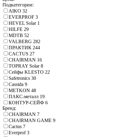
Подкатегории:
AIKO
32
EVERPROF
3
HEVEL Solar
1
HILFE
29
MDTB
52
VALBERG
282
ПРАКТИК
244
CACTUS
27
CHAIRMAN
16
TOPRAY Solar
8
Сейфы KLESTO
22
Safetronics
30
Cassida
9
METKON
48
ПАКС-металл
19
КОНТУР-СЕЙФ
6
Бренд:
CHAIRMAN
7
CHAIRMAN GAME
9
Cactus
7
Everprof
3