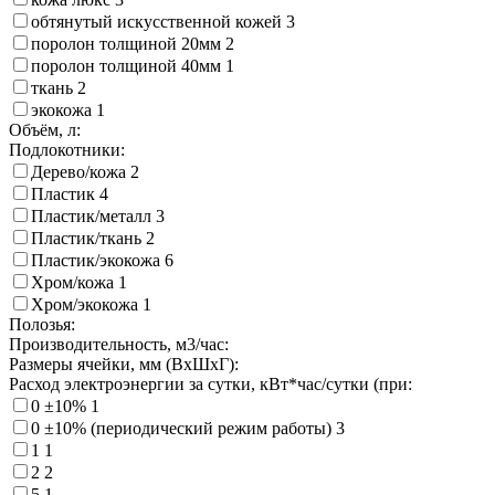
обтянутый искусственной кожей
3
поролон толщиной 20мм
2
поролон толщиной 40мм
1
ткань
2
экокожа
1
Объём, л:
Подлокотники:
Дерево/кожа
2
Пластик
4
Пластик/металл
3
Пластик/ткань
2
Пластик/экокожа
6
Хром/кожа
1
Хром/экокожа
1
Полозья:
Производительность, м3/час:
Размеры ячейки, мм (ВхШхГ):
Расход электроэнергии за сутки, кВт*час/сутки (при:
0 ±10%
1
0 ±10% (периодический режим работы)
3
1
1
2
2
5
1