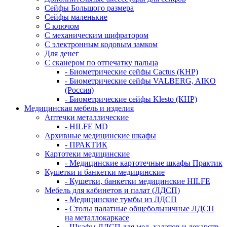
Сейфы Большого размера
Сейфы маленькие
С ключом
С механическим шифратором
С электронным кодовым замком
Для денег
С сканером по отпечатку пальца
- Биометрические сейфы Cactus (КНР)
- Биометрические сейфы VALBERG, AIKO
(Россия)
- Биометрические сейфы Klesto (КНР)
Медицинская мебель и изделия
Аптечки металлические
- HILFE MD
Архивные медицинские шкафы
- ПРАКТИК
Картотеки медицинские
- Медицинские картотечные шкафы Практик
Кушетки и банкетки медицинские
- Кушетки, банкетки медицинские HILFE
Мебель для кабинетов и палат (ЛДСП)
- Медицинские тумбы из ЛДСП
- Столы палатные общебольничные ЛДСП
на металлокаркасе
- Шкафы ЛДСП для мед. халатов и лекарств