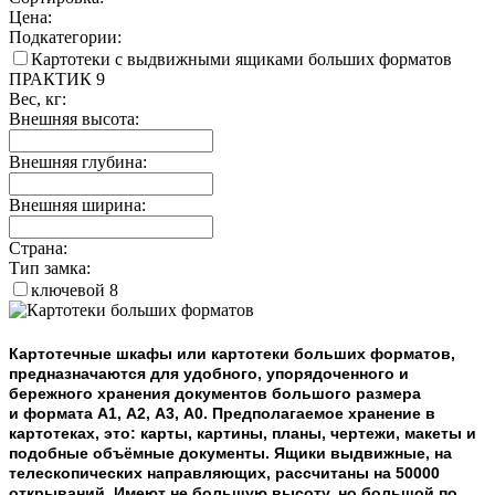
Цена:
Подкатегории:
Картотеки с выдвижными ящиками больших форматов
ПРАКТИК
9
Вес, кг:
Внешняя высота:
Внешняя глубина:
Внешняя ширина:
Страна:
Тип замка:
ключевой
8
Картотечные шкафы или картотеки больших форматов,
предназначаются
для удобного, упорядоченного и
бережного хранения документов большого размера
и
формата
А
1
,
А2, А3, А0.
Предполагаемое хранение в
картотеках, это: карты, картины, планы, чертежи, макеты и
подобные объёмные документы. Ящики выдвижные, на
телескопических направляющих,
рассчитаны
на 50000
открываний. Имеют не большую высоту, но большой по