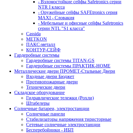
- Взломостойкие сейфы Safetronics серии
NTR I класса
- Оружейные сейфы SAFEtronics серия
MAXI - Словакия
- Мебельные и офисные сейфы Safetronics
серии NTL "S1 класса"
Cassida
METKON
ПАКС-металл
КОНТУР-СЕЙФ
Гардеробные системы
Гардеробные системы TITAN-GS
Гардеробные системы ПРАКТИК-HOME
Металлические двери ПРОМЕТ-Стальные Двери
Входные двери Бюджет
Противопожарные двери
Технические двери
Складское оборудование
Гидравлические тележки (Рохли)
Штабелеры
Солнечные батареи, электростанции
Солнечные панели
Стабилизаторы напряжения тиристорные
Сетевые солнечные электростанции
Бесперебойники - ИБП