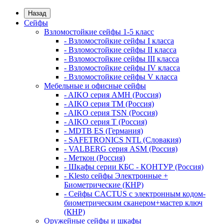
Назад
Сейфы
Взломостойкие сейфы 1-5 класс
- Взломостойкие сейфы I класса
- Взломостойкие сейфы II класса
- Взломостойкие сейфы III класса
- Взломостойкие сейфы IV класса
- Взломостойкие сейфы V класса
Мебельные и офисные сейфы
- AIKO серия AMH (Россия)
- AIKO серия TM (Россия)
- AIKO серия TSN (Россия)
- AIKO серия Т (Россия)
- MDTB ES (Германия)
- SAFETRONICS NTL (Словакия)
- VALBERG серия ASM (Россия)
- Меткон (Россия)
- Шкафы серии КБС - КОНТУР (Россия)
- Klesto сейфы Электронные +
Биометрические (КНР)
- Сейфы CACTUS с электронным кодом-
биометрическим сканером+мастер ключ
(КНР)
Оружейные сейфы и шкафы