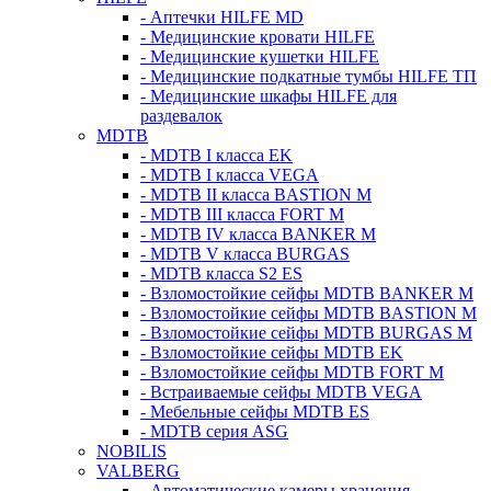
- Аптечки HILFE MD
- Медицинские кровати HILFE
- Медицинские кушетки HILFE
- Медицинские подкатные тумбы HILFE ТП
- Медицинские шкафы HILFE для
раздевалок
MDTB
- MDTB I класса EK
- MDTB I класса VEGA
- MDTB II класса BASTION M
- MDTB III класса FORT M
- MDTB IV класса BANKER M
- MDTB V класса BURGAS
- MDTB класса S2 ES
- Взломостойкие сейфы MDTB BANKER M
- Взломостойкие сейфы MDTB BASTION M
- Взломостойкие сейфы MDTB BURGAS M
- Взломостойкие сейфы MDTB EK
- Взломостойкие сейфы MDTB FORT M
- Встраиваемые сейфы MDTB VEGA
- Мебельные сейфы MDTB ES
- MDTB серия ASG
NOBILIS
VALBERG
- Автоматические камеры хранения