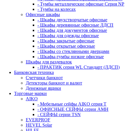
- Тумбы металлические офисные Серия NP
- Тумбы на колесах
Офисные шкафы
- Шкафы двухстворчатые офисные
- Шкафы деревянные офисные ЛДСП
- Шкафы для документов офисные
- Шкафы для одежды офисные
- Шкафы закрытые офисные
- Шкафы открытые офисные
- Шкафы со стеклянными дверцами
- Шкафы-тумбы низкие офисные
Шкафы для раздевалок
- ПРАКТИК серия WL Стандарт (ЛДСП)
Банковская техника
Счетчики банкнот
Детекторы банкнот и валют
Денежные ящики
Торговые марки
AIKO
- Мебельные сейфы AIKO серия Т
- ОФИСНЫЕ СЕЙФЫ серии AMH
- СЕЙФЫ серии TSN
EVERPROF
HEVEL Solar
HILFE