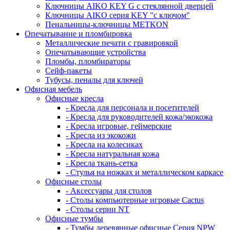
Ключницы AIKO KEY G с стеклянной дверцей
Ключницы AIKO серия KEY "с ключом"
Пенальницы-ключницы METKON
Опечатывание и пломбировка
Металлические печати с гравировкой
Опечатывающие устройства
Пломбы, пломбираторы
Сейф-пакеты
Тубусы, пеналы для ключей
Офисная мебель
Офисные кресла
- Кресла для персонала и посетителей
- Кресла для руководителей кожа/экокожа
- Кресла игровые, геймерские
- Кресла из экокожи
- Кресла на колесиках
- Кресла натуральная кожа
- Кресла ткань-сетка
- Стулья на ножках и металлическом каркасе
Офисные столы
- Аксессуары для столов
- Столы компьютерные игровые Cactus
- Столы серии NT
Офисные тумбы
- Тумбы деревянные офисные Серия NPW