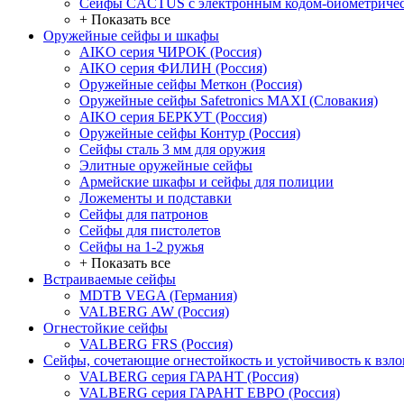
Сейфы CACTUS с электронным кодом-биометричес
+ Показать все
Оружейные сейфы и шкафы
AIKO серия ЧИРОК (Россия)
AIKO серия ФИЛИН (Россия)
Оружейные сейфы Меткон (Россия)
Оружейные сейфы Safetronics MAXI (Словакия)
AIKO серия БЕРКУТ (Россия)
Оружейные сейфы Контур (Россия)
Сейфы сталь 3 мм для оружия
Элитные оружейные сейфы
Армейские шкафы и сейфы для полиции
Ложементы и подставки
Сейфы для патронов
Сейфы для пистолетов
Сейфы на 1-2 ружья
+ Показать все
Встраиваемые сейфы
MDTB VEGA (Германия)
VALBERG AW (Россия)
Огнестойкие сейфы
VALBERG FRS (Россия)
Сейфы, сочетающие огнестойкость и устойчивость к взл
VALBERG серия ГАРАНТ (Россия)
VALBERG серия ГАРАНТ ЕВРО (Россия)