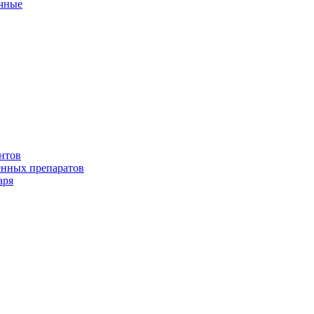
ичные
нтов
енных препаратов
аря