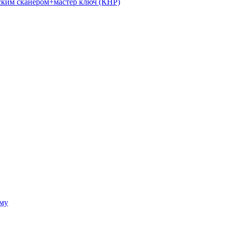
ким сканером+мастер ключ (КНР)
ому