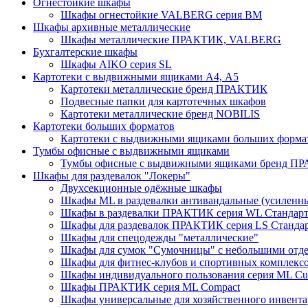
Огнестойкие шкафы
Шкафы огнестойкие VALBERG серия BM
Шкафы архивные металлические
Шкафы металлические ПРАКТИК, VALBERG
Бухгалтерские шкафы
Шкафы AIKO серия SL
Картотеки с выдвижными ящиками А4, А5
Картотеки металлические бренд ПРАКТИК
Подвесные папки для картотечных шкафов
Картотеки металлические бренд NOBILIS
Картотеки больших форматов
Картотеки с выдвижными ящиками больших форм
Тумбы офисные с выдвижными ящиками
Тумбы офисные с выдвижными ящиками бренд П
Шкафы для раздевалок "Локеры"
Двухсекционные одёжные шкафы
Шкафы ML в раздевалки антивандальные (усиленн
Шкафы в раздевалки ПРАКТИК серия WL Стандар
Шкафы для раздевалок ПРАКТИК серия LS Станда
Шкафы для спецодежды "металлические"
Шкафы для сумок "Сумочницы" с небольшими отд
Шкафы для фитнес-клубов и спортивных комплекс
Шкафы индивидуального пользования серия ML 
Шкафы ПРАКТИК серия ML Compact
Шкафы универсальные для хозяйственного инвентар