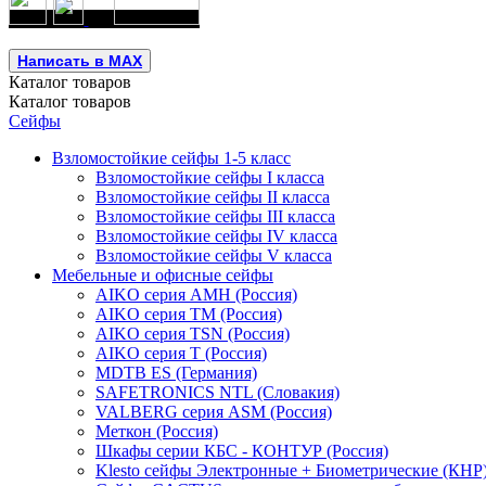
Написать в MAX
Каталог
товаров
Каталог
товаров
Сейфы
Взломостойкие сейфы 1-5 класс
Взломостойкие сейфы I класса
Взломостойкие сейфы II класса
Взломостойкие сейфы III класса
Взломостойкие сейфы IV класса
Взломостойкие сейфы V класса
Мебельные и офисные сейфы
AIKO серия AMH (Россия)
AIKO серия TM (Россия)
AIKO серия TSN (Россия)
AIKO серия Т (Россия)
MDTB ES (Германия)
SAFETRONICS NTL (Словакия)
VALBERG серия ASM (Россия)
Меткон (Россия)
Шкафы серии КБС - КОНТУР (Россия)
Klesto сейфы Электронные + Биометрические (КНР