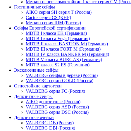
Меткон огневзломостойкие 1 класс серия СМ (Росси
Гостиничные сейфы
AIKO серия SH серия Т (Россия)
Cactus серия CS (КНР)
Меткон серия ШМ (Россия)
Сейфы Европейской сертификации
MDTB I класса EK (Германия)
MDTB I класса Vega (Германия)
MDTB II класса BASTION M (Германия)
MDTB III класса FORT M (Германия)
MDTB IV класса BANKER M (Германия)
MDTB V класса BURGAS (Германия)
MDTB класса S2 ES (Германия)
Эксклюзивные сейфы
VALBERG сейфы в дереве (Россия)
VALBERG серии GOLD (Россия)
Огнестойкие картотеки
VALBERG серия FC (Россия)
Депозитные сейфы
AIKO депозитные (Россия)
VALBERG серия ASD (Россия)
VALBERG серия DSC (Россия)
Депозитные ячейки
VALBERG DB (Россия)
VALBERG DBI (Россия)