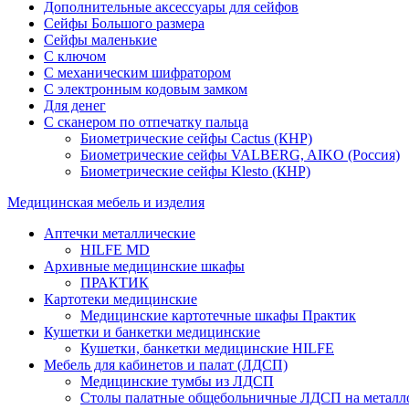
Дополнительные аксессуары для сейфов
Сейфы Большого размера
Сейфы маленькие
С ключом
С механическим шифратором
С электронным кодовым замком
Для денег
С сканером по отпечатку пальца
Биометрические сейфы Cactus (КНР)
Биометрические сейфы VALBERG, AIKO (Россия)
Биометрические сейфы Klesto (КНР)
Медицинская мебель и изделия
Аптечки металлические
HILFE MD
Архивные медицинские шкафы
ПРАКТИК
Картотеки медицинские
Медицинские картотечные шкафы Практик
Кушетки и банкетки медицинские
Кушетки, банкетки медицинские HILFE
Мебель для кабинетов и палат (ЛДСП)
Медицинские тумбы из ЛДСП
Столы палатные общебольничные ЛДСП на металл