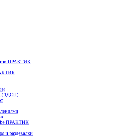
атов ПРАКТИК
РАКТИК
ые)
т (ЛДСП)
рт
елениями
ов
Cube ПРАКТИК
я и раздевалки