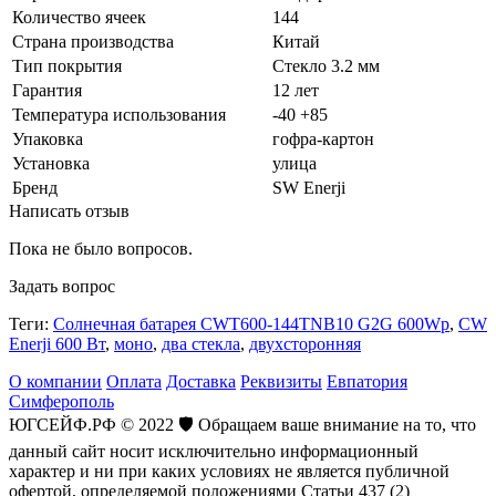
Количество ячеек
144
Страна производства
Китай
Тип покрытия
Стекло 3.2 мм
Гарантия
12 лет
Температура использования
-40 +85
Упаковка
гофра-картон
Установка
улица
Бренд
SW Enerji
Написать отзыв
Пока не было вопросов.
Задать вопрос
Теги:
Солнечная батарея CWT600-144TNB10 G2G 600Wp
,
CW
Enerji 600 Вт
,
моно
,
два стекла
,
двухсторонняя
О компании
Оплата
Доставка
Реквизиты
Евпатория
Симферополь
ЮГСЕЙФ.РФ © 2022 🛡️ Обращаем ваше внимание на то, что
данный сайт носит исключительно информационный
характер и ни при каких условиях не является публичной
офертой, определяемой положениями Статьи 437 (2)