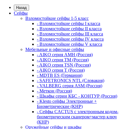
Назад
Сейфы
Взломостойкие сейфы 1-5 класс
- Взломостойкие сейфы I класса
- Взломостойкие сейфы II класса
- Взломостойкие сейфы III класса
- Взломостойкие сейфы IV класса
- Взломостойкие сейфы V класса
Мебельные и офисные сейфы
- AIKO серия AMH (Россия)
- AIKO серия TM (Россия)
- AIKO серия TSN (Россия)
- AIKO серия Т (Россия)
- MDTB ES (Германия)
- SAFETRONICS NTL (Словакия)
- VALBERG серия ASM (Россия)
- Меткон (Россия)
- Шкафы серии КБС - КОНТУР (Россия)
- Klesto сейфы Электронные +
Биометрические (КНР)
- Сейфы CACTUS с электронным кодом-
биометрическим сканером+мастер ключ
(КНР)
Оружейные сейфы и шкафы