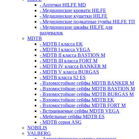
- Аптечки HILFE MD
- Медицинские кровати HILFE
- Медицинские кушетки HILFE
- Медицинские подкатные тумбы HILFE ТП
- Медицинские шкафы HILFE для
раздевалок
MDTB
- MDTB I класса EK
- MDTB I класса VEGA
- MDTB II класса BASTION M
- MDTB III класса FORT M
- MDTB IV класса BANKER M
- MDTB V класса BURGAS
- MDTB класса S2 ES
- Взломостойкие сейфы MDTB BANKER M
- Взломостойкие сейфы MDTB BASTION M
- Взломостойкие сейфы MDTB BURGAS M
- Взломостойкие сейфы MDTB EK
- Взломостойкие сейфы MDTB FORT M
- Встраиваемые сейфы MDTB VEGA
- Мебельные сейфы MDTB ES
- MDTB серия ASG
NOBILIS
VALBERG
- Автоматические камеры хранения