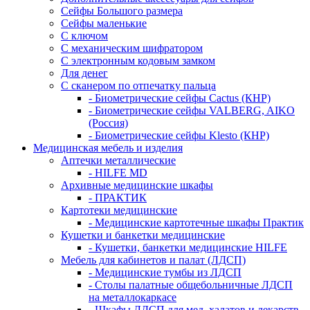
Сейфы Большого размера
Сейфы маленькие
С ключом
С механическим шифратором
С электронным кодовым замком
Для денег
С сканером по отпечатку пальца
- Биометрические сейфы Cactus (КНР)
- Биометрические сейфы VALBERG, AIKO
(Россия)
- Биометрические сейфы Klesto (КНР)
Медицинская мебель и изделия
Аптечки металлические
- HILFE MD
Архивные медицинские шкафы
- ПРАКТИК
Картотеки медицинские
- Медицинские картотечные шкафы Практик
Кушетки и банкетки медицинские
- Кушетки, банкетки медицинские HILFE
Мебель для кабинетов и палат (ЛДСП)
- Медицинские тумбы из ЛДСП
- Столы палатные общебольничные ЛДСП
на металлокаркасе
- Шкафы ЛДСП для мед. халатов и лекарств