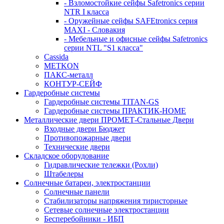
- Взломостойкие сейфы Safetronics серии
NTR I класса
- Оружейные сейфы SAFEtronics серия
MAXI - Словакия
- Мебельные и офисные сейфы Safetronics
серии NTL "S1 класса"
Cassida
METKON
ПАКС-металл
КОНТУР-СЕЙФ
Гардеробные системы
Гардеробные системы TITAN-GS
Гардеробные системы ПРАКТИК-HOME
Металлические двери ПРОМЕТ-Стальные Двери
Входные двери Бюджет
Противопожарные двери
Технические двери
Складское оборудование
Гидравлические тележки (Рохли)
Штабелеры
Солнечные батареи, электростанции
Солнечные панели
Стабилизаторы напряжения тиристорные
Сетевые солнечные электростанции
Бесперебойники - ИБП