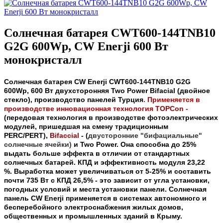
Солнечная батарея CWT600-144TNB10
G2G 600Wp, CW Enerji 600 Вт
монокристалл
Солнечная батарея
CW Enerji
CWT600-144TNB10 G2G
600Wp
,
600 Вт двухсторонняя Two Power Bifacial (двойное
стекло), производство панелей Турция
. Применяется в
производстве инновационная технология
TOPCon
-
(
передовая технология в производстве фотоэлектрических
модулей, пришедшая на смену традиционным
PERC/PERT
)
,
Bifaccial
- (
двусторонние "бифациальные"
солнечные ячейки)
и Two Power. Она способна до 25%
выдать больше эффекта в отличии от стандартных
солнечных батарей. КПД и эффективность модуля 23,22
%. Выработка может увеличиваться от 5-25% и составить
почти 735 Вт c КПД 26,5% - это зависит от угла установки,
погодных условий и места установки панели. Солнечная
панель CW Enerji
применяется в системах автономного и
бесперебойного электроснабжения жилых домов,
общественных и промышленных зданий в Крыму.