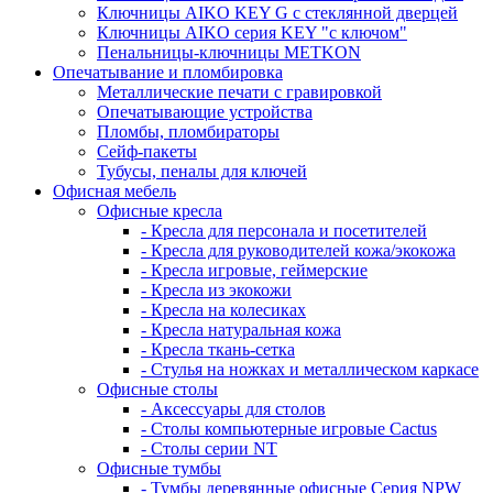
Ключницы AIKO KEY G с стеклянной дверцей
Ключницы AIKO серия KEY "с ключом"
Пенальницы-ключницы METKON
Опечатывание и пломбировка
Металлические печати с гравировкой
Опечатывающие устройства
Пломбы, пломбираторы
Сейф-пакеты
Тубусы, пеналы для ключей
Офисная мебель
Офисные кресла
- Кресла для персонала и посетителей
- Кресла для руководителей кожа/экокожа
- Кресла игровые, геймерские
- Кресла из экокожи
- Кресла на колесиках
- Кресла натуральная кожа
- Кресла ткань-сетка
- Стулья на ножках и металлическом каркасе
Офисные столы
- Аксессуары для столов
- Столы компьютерные игровые Cactus
- Столы серии NT
Офисные тумбы
- Тумбы деревянные офисные Серия NPW