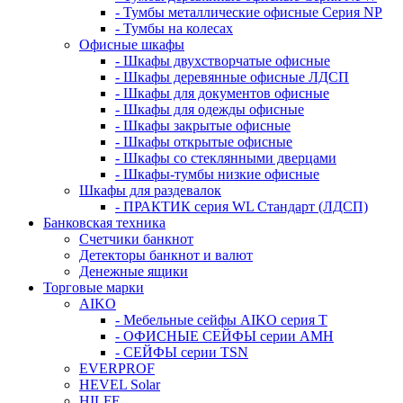
- Тумбы металлические офисные Серия NP
- Тумбы на колесах
Офисные шкафы
- Шкафы двухстворчатые офисные
- Шкафы деревянные офисные ЛДСП
- Шкафы для документов офисные
- Шкафы для одежды офисные
- Шкафы закрытые офисные
- Шкафы открытые офисные
- Шкафы со стеклянными дверцами
- Шкафы-тумбы низкие офисные
Шкафы для раздевалок
- ПРАКТИК серия WL Стандарт (ЛДСП)
Банковская техника
Счетчики банкнот
Детекторы банкнот и валют
Денежные ящики
Торговые марки
AIKO
- Мебельные сейфы AIKO серия Т
- ОФИСНЫЕ СЕЙФЫ серии AMH
- СЕЙФЫ серии TSN
EVERPROF
HEVEL Solar
HILFE